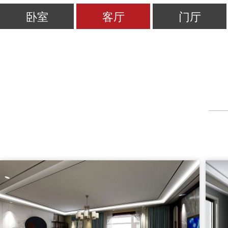
卧室
客厅
门厅