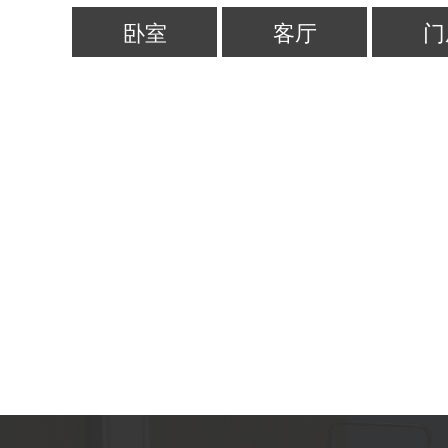
卧室
客厅
门