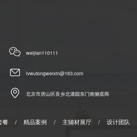
weijian110111
lvwutongweixin@163.com
北京市房山区良乡北潞园东门南侧底商
套餐
精品案例
主辅材展厅
设计团队
/
/
/