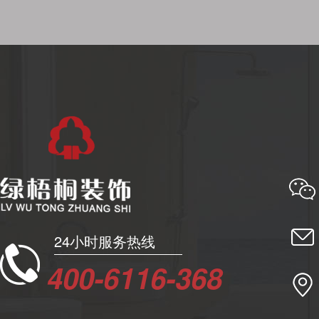
24小时服务热线
400-6116-368