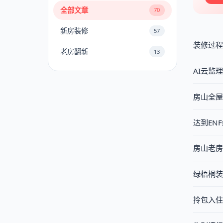
全部文章
70
新房装修
57
装修过程
老房翻新
13
AI云监
房山全屋
达到EN
房山老房
绿梧桐装
拎包入住