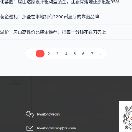
化套图：房山这家设计驱动型装企，让新房落地还原度超95%
装企巡礼：那些在本地拥有2200㎡展厅的靠谱品牌
溢价！房山高性价比装企推荐，把每一分钱花在刀刃上
‹
1
2
3
4
5
6
7
›