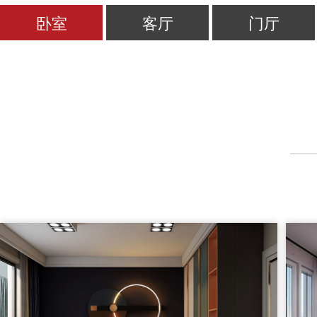
卧室
客厅
门厅