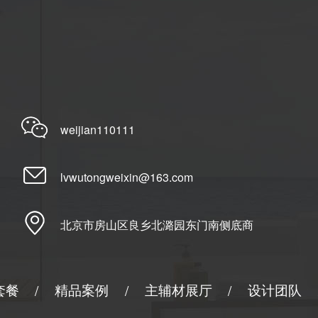
weijian110111
lvwutongweixin@163.com
北京市房山区良乡北潞园东门南侧底商
套餐
精品案例
主辅材展厅
设计团队
/
/
/